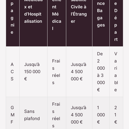
p
nce
e
x et
nt
Civile à
a
Ba
D
d’Hospit
Mé
l’Étrang
g
ga
é
alisation
dica
er
ni
ges
p
l
e
a
rt
De
V
Frai
2
a
A
Jusqu’à
Jusqu’à
s
000
ri
C
150 000
4 500
réel
à 3
a
S
€
000 €
s
000
bl
€
e
Frai
G
Jusqu’à
1
2
Sans
s
M
4 500
000
1
plafond
réel
F
000 €
€
€
s