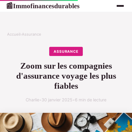
Immofinancesdurables
📰
Accueil
›
Assurance
ASSURANCE
Zoom sur les compagnies
d'assurance voyage les plus
fiables
Charlie
•
30 janvier 2025
•
6 min de lecture