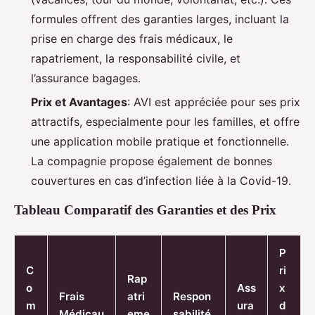
formules offrent des garanties larges, incluant la
prise en charge des frais médicaux, le
rapatriement, la responsabilité civile, et
l’assurance bagages.
Prix et Avantages
: AVI est appréciée pour ses prix
attractifs, especialmente pour les familles, et offre
une application mobile pratique et fonctionnelle.
La compagnie propose également de bonnes
couvertures en cas d’infection liée à la Covid-19.
Tableau Comparatif des Garanties et des Prix
P
C
ri
Rap
o
Ass
x
Frais
atri
Respon
m
ura
d
Médicau
eme
sabilité