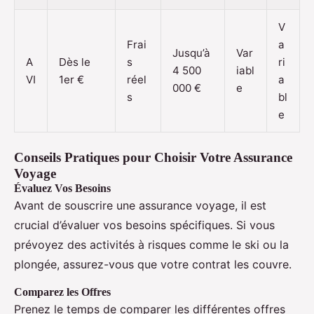
V
Frai
a
Jusqu’à
Var
A
Dès le
s
ri
4 500
iabl
VI
1er €
réel
a
000 €
e
s
bl
e
Conseils Pratiques pour Choisir Votre Assurance
Voyage
Évaluez Vos Besoins
Avant de souscrire une assurance voyage, il est
crucial d’évaluer vos besoins spécifiques. Si vous
prévoyez des activités à risques comme le ski ou la
plongée, assurez-vous que votre contrat les couvre.
Comparez les Offres
Prenez le temps de comparer les différentes offres