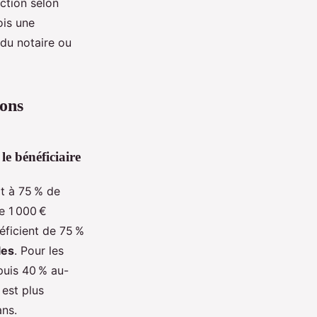
ction selon
ois une
du notaire ou
ions
le bénéficiaire
it à 75 % de
e 1 000 €
néficient de 75 %
les
. Pour les
puis 40 % au-
 est plus
ans.