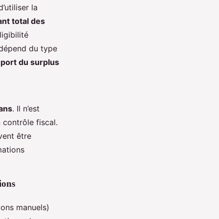
utiliser la
nt total des
igibilité
l dépend du type
eport du surplus
ans
. Il n’est
 contrôle fiscal.
vent être
mations
ions
 dons manuels)