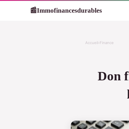
Immofinancesdurables
📰
Accueil
›
Finance
Don f