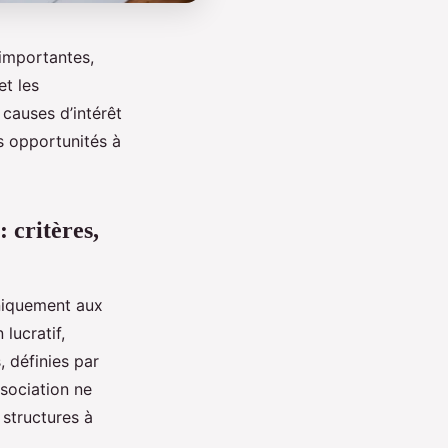
 importantes,
et les
 causes d’intérêt
es opportunités à
 critères,
niquement aux
lucratif,
, définies par
ssociation ne
 structures à