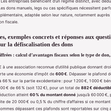
Les entreprises bénéficient d’un régime distinct, avec dédu
 Les dons manuels, legs ou cas spécifiques nécessitent parf
plémentaire, adaptée selon leur nature, notamment auprès 
on fiscale.
es, exemples concrets et réponses aux quest
ur la défiscalisation des dons
ffrées : calcul d’avantages fiscaux selon le type de don, 
 à une association reconnue d’utilité publique donnant dro
orte une économie d’impôt de
600 €
. Dépasser le plafond d
à 66 % sur la partie excédentaire : pour 1 200 €, 1 000 € bé
200 € de 66 % (soit 132 €), pour un total de
882 € déductib
réduction atteint
60 % du montant donné
jusqu’à 60 000 €, 
mite de 20 000 € ou 0,5 % du chiffre d’affaires si ce montant
sommes dépassant ces plafonds sont reportables sur cinq 