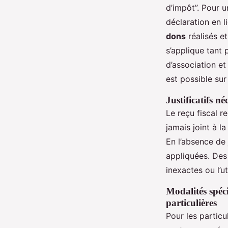
d’impôt”. Pour u
déclaration en l
dons
réalisés et
s’applique tant 
d’association e
est possible sur
Justificatifs né
Le reçu fiscal r
jamais joint à l
En l’absence de 
appliquées. Des 
inexactes ou l’u
Modalités spéci
particulières
Pour les partic