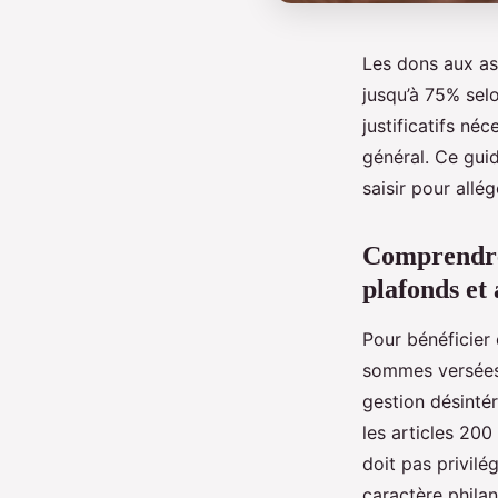
Les dons aux as
jusqu’à 75% selo
justificatifs né
général. Ce guid
saisir pour allég
Comprendre l
plafonds et
Pour bénéficier 
sommes versées à
gestion désintér
les articles 200
doit pas privilé
caractère philan