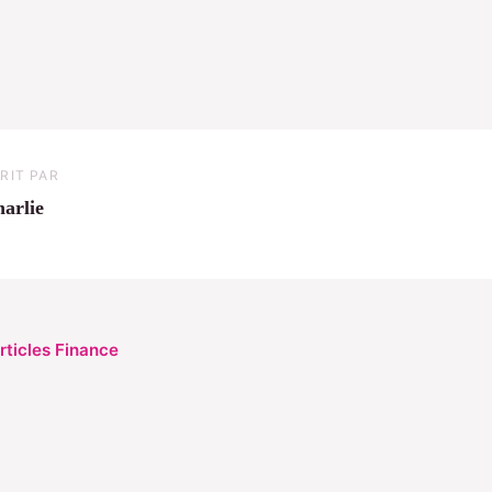
RIT PAR
arlie
articles Finance