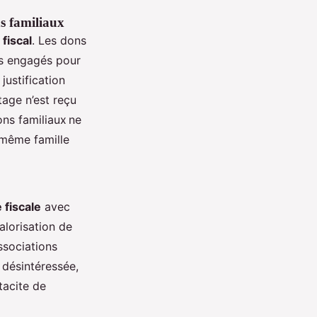
ns familiaux
 fiscal
. Les dons
is engagés pour
justification
tage n’est reçu
ns familiaux ne
 même famille
e fiscale
avec
alorisation de
ssociations
 désintéressée,
tacite de