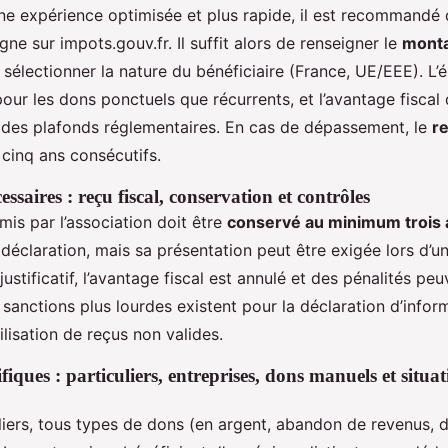
ne expérience optimisée et plus rapide, il est recommandé d’
igne sur impots.gouv.fr. Il suffit alors de renseigner le
monta
 sélectionner la nature du bénéficiaire (France, UE/EEE). L’él
pour les dons ponctuels que récurrents, et l’avantage fisca
t des plafonds réglementaires. En cas de dépassement, le
r
 cinq ans consécutifs.
cessaires : reçu fiscal, conservation et contrôles
emis par l’association doit être
conservé au minimum trois 
a déclaration, mais sa présentation peut être exigée lors d’un
justificatif, l’avantage fiscal est annulé et des pénalités peu
sanctions plus lourdes existent pour la déclaration d’infor
tilisation de reçus non valides.
fiques : particuliers, entreprises, dons manuels et situat
uliers, tous types de dons (en argent, abandon de revenus,