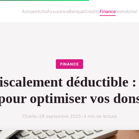
Accueil
Actu
Assurance
Banque
Crédits
Finance
Immobilier
FINANCE
iscalement déductible :
pour optimiser vos don
Charlie
•
28 septembre 2025
•
4 min de lecture