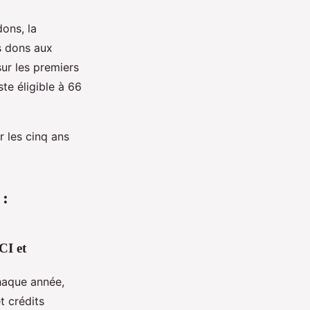
dons, la
s dons aux
ur les premiers
te éligible à 66
 les cinq ans
 :
CI et
haque année,
t crédits