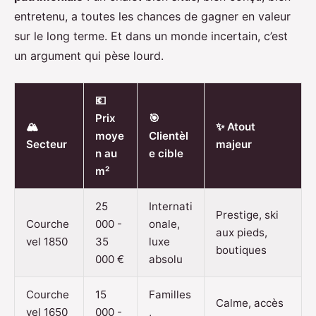
entretenu, a toutes les chances de gagner en valeur
sur le long terme. Et dans un monde incertain, c’est
un argument qui pèse lourd.
💶
Prix
🎯
🏔️
✨ Atout
moye
Clientèl
Secteur
majeur
n au
e cible
m²
25
Internati
Prestige, ski
Courche
000 -
onale,
aux pieds,
vel 1850
35
luxe
boutiques
000 €
absolu
Courche
15
Familles
Calme, accès
vel 1650
000 -
,