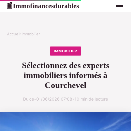
Immofinancesdurables
📰
Accueil
›
Immobilier
IMMOBILIER
Sélectionnez des experts
immobiliers informés à
Courchevel
Dulce
•
01/06/2026 07:08
•
10 min de lecture